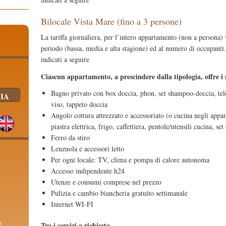
Bilocale Vista Mare (fino a
3 persone)
La tariffa giornaliera, per l’intero appartamento (non a persona)
periodo (bassa, media e alta stagione) ed al numero di occupanti. 
indicati a seguire
Ciascun appartamento, a prescindere dalla tipologia, offre i
Bagno privato con box doccia, phon, set shampoo-doccia, te
viso, tappeto doccia
Angolo cottura attrezzato e accessoriato (o cucina negli appa
piastra elettrica, frigo, caffettiera, pentole/utensili cucina, set
Ferro da stiro
Lenzuola e accessori letto
Per ogni locale: TV, clima e pompa di calore autonoma
Accesso indipendente h24
Utenze e consumi comprese nel prezzo
Pulizia e cambio biancheria gratuito settimanale
Internet WI-FI
@
Tra i servizi a richiesta