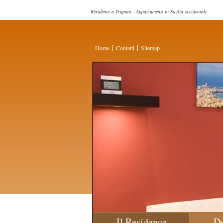
Residence a Trapani - Appartamenti in Sicilia occidentale
Home
Contatti
Sitemap
Il Residence
D