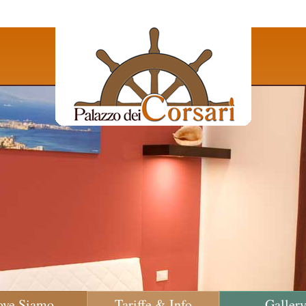
ove Siamo
Tariffe & Info
Galler